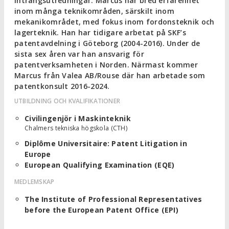
intrångsutredningar. Marcus har bred erfarenhet
inom många teknikområden, särskilt inom
mekanikområdet, med fokus inom fordonsteknik och
lagerteknik. Han har tidigare arbetat på SKF’s
patentavdelning i Göteborg (2004-2016). Under de
sista sex åren var han ansvarig för
patentverksamheten i Norden. Närmast kommer
Marcus från Valea AB/Rouse där han arbetade som
patentkonsult 2016-2024.
UTBILDNING OCH KVALIFIKATIONER
Civilingenjör i Maskinteknik
Chalmers tekniska högskola (CTH)
Diplôme Universitaire: Patent Litigation in
Europe
European Qualifying Examination (EQE)
MEDLEMSKAP
The Institute of Professional Representatives
before the European Patent Office (EPI)