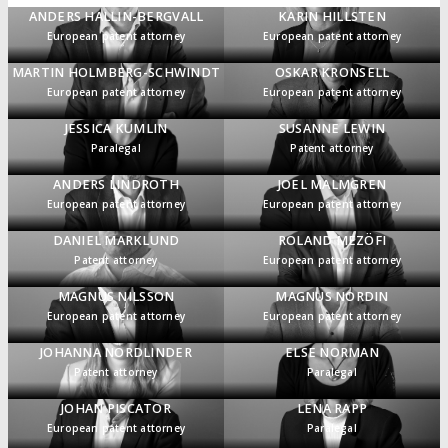
ANDERS HALLIN-BERGVALL
KARIN HILLSTEN
European patent attorney
European patent attorney
MARTIN HOLMBERG-SCHWINDT
OSKAR KRONSELL
European patent attorney
European patent attorney
JESSICA KUMLIN
SUSANNE LEWIN
Paralegal
Patent attorney
ANDERS LINDROTH
JOEL MALMGREN
European patent attorney
European patent attorney
DANIEL MARKLUND
ROLAND MEZÖFI
Patent attorney
European patent attorney
MAGNUS NILSSON
MAGNUS NORDIN
European patent attorney
European patent attorney
JOHANNA NORDLINDER
ELSE NORMAN
Patent attorney
Paralegal
JOHAN PISCATOR
LENA RAPP
European patent attorney
Paralegal