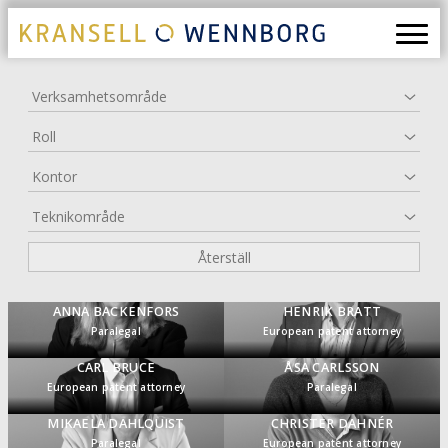
Verksamhetsområde
Roll
Kontor
Teknikområde
Återställ
ANNA BACKENFORS
HENRIK BRATT
Paralegal
European patent attorney
CARL BRUCE
ÅSA CARLSSON
European patent attorney
Paralegal
MIKAELA DAHLQUIST
CHRISTER DAHNÉR
Paralegal
European patent attorney