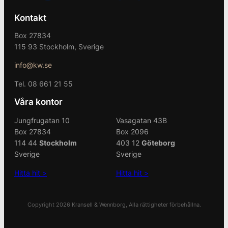
Kontakt
Box 27834
115 93 Stockholm, Sverige
info@kw.se
Tel. 08 661 21 55
Våra kontor
Jungfrugatan 10
Vasagatan 43B
Box 27834
Box 2096
114 44
Stockholm
403 12
Göteborg
Sverige
Sverige
Hitta hit >
Hitta hit >
Copyright 2026 Kransell & Wennborg, Alla rättigheter förbehållna.