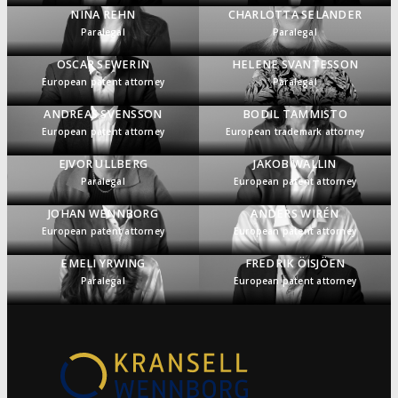
NINA REHN
CHARLOTTA SELANDER
Paralegal
Paralegal
OSCAR SEWERIN
HELENE SVANTESSON
European patent attorney
Paralegal
ANDREAS SVENSSON
BODIL TAMMISTO
European patent attorney
European trademark attorney
EJVOR ULLBERG
JAKOB WALLIN
Paralegal
European patent attorney
JOHAN WENNBORG
ANDERS WIRÉN
European patent attorney
European patent attorney
EMELI YRWING
FREDRIK ÖISJÖEN
Paralegal
European patent attorney