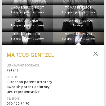
LINDA EGERÖD SIDOT
TOMAS ERIKSSON
European patent attorney
European patent attorney
LISA EURENIUS
JOHANNA FREEMAN
European patent attorney
Paralegal
DANIEL FRITSCHE
MARCUS GENTZEL
European patent attorney
European patent attorney
MARCUS GENTZEL
VERKSAMHETSOMRÅDE
Patent
ROLLER
European patent attorney
Swedish patent attorney
UPC representative
TELEFON
070 406 74 70