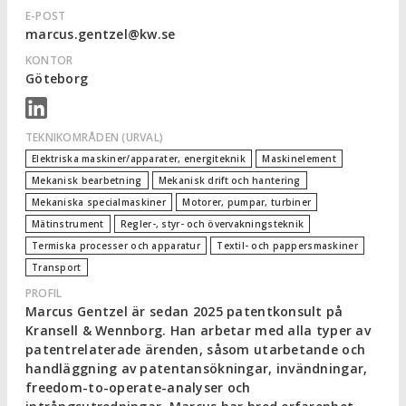
E-POST
marcus.gentzel@kw.se
KONTOR
Göteborg
TEKNIKOMRÅDEN (URVAL)
Elektriska maskiner/apparater, energiteknik
Maskinelement
Mekanisk bearbetning
Mekanisk drift och hantering
Mekaniska specialmaskiner
Motorer, pumpar, turbiner
Mätinstrument
Regler-, styr- och övervakningsteknik
Termiska processer och apparatur
Textil- och pappersmaskiner
Transport
PROFIL
Marcus Gentzel är sedan 2025 patentkonsult på
Kransell & Wennborg. Han arbetar med alla typer av
patentrelaterade ärenden, såsom utarbetande och
handläggning av patentansökningar, invändningar,
freedom-to-operate-analyser och