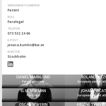
VERKSAMHETSOMRÅDE
Patent
ROLL
Paralegal
TELEFON
073 532 24 66
E-POST
jessica.kumlin@kw.se
KONTOR
Stockholm
DANIEL MARKLUND
ROLAND MEZ
Patent attorney
European patent at
ELSE NORMAN
JOHAN PISCA
Paralegal
European patent at
OSCAR SEWERIN
HELENE SVANT