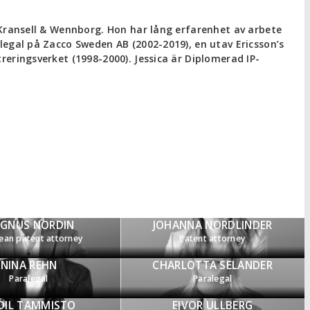
 Kransell & Wennborg. Hon har lång erfarenhet av arbete
egal på Zacco Sweden AB (2002-2019), en utav Ericsson’s
eringsverket (1998-2000). Jessica är Diplomerad IP-
GNUS NORDIN
JOHANNA NORDLINDER
ean patent attorney
Patent attorney
NINA REHN
CHARLOTTA SELANDER
Paralegal
Paralegal
DIL TAMMISTO
EJVOR ULLBERG