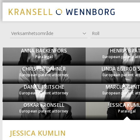
Verksamhetsområde
Roll
ANNA BACKENFORS
HENRIK BRA
Paralegal
European patent at
CHRISTER DAHNÉR
LINDA EGERÖD 
European patent attorney
European patent at
DANIEL FRITSCHE
MARCUS GENT
European patent attorney
European patent at
OSKAR KRONSELL
JESSICA KUM
European patent attorney
Paralegal
JESSICA KUMLIN