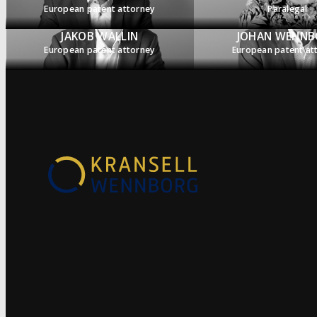
European patent attorney
Paralegal
JAKOB WALLIN
JOHAN WENNB
European patent attorney
European patent at