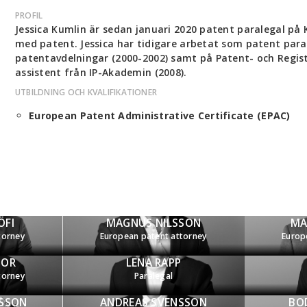
PROFIL
Jessica Kumlin är sedan januari 2020 patent paralegal på
med patent. Jessica har tidigare arbetat som patent paral
patentavdelningar (2000-2002) samt på Patent- och Registr
assistent från IP-Akademin (2008).
UTBILDNING OCH KVALIFIKATIONER
European Patent Administrative Certificate (EPAC)
ÖFI
MAGNUS NILSSON
MA
torney
European patent attorney
Europ
TOR
LENA RAPP
torney
Paralegal
ESSON
ANDREAS SVENSSON
BO