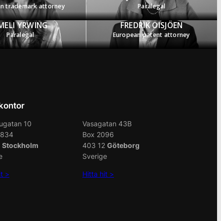
n trademark attorney
Paralegal
MELI YRWING
FREDRIK ÖISJÖEN
Paralegal
European patent attorney
kontor
ugatan 10
Vasagatan 43B
7834
Box 2096
4
Stockholm
403 12
Göteborg
e
Sverige
it >
Hitta hit >