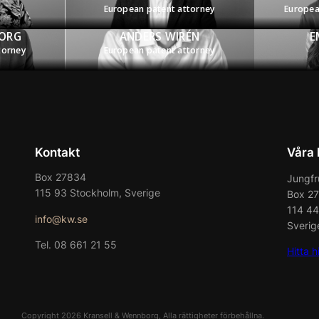
European patent attorney
Europea
ORG
ANDERS WIRÉN
E
torney
European patent attorney
Kontakt
Våra 
Box 27834
Jungfr
115 93 Stockholm, Sverige
Box 2
114 4
info@kw.se
Sverig
Tel. 08 661 21 55
Hitta h
Copyright 2026 Kransell & Wennborg, Alla rättigheter förbehållna.