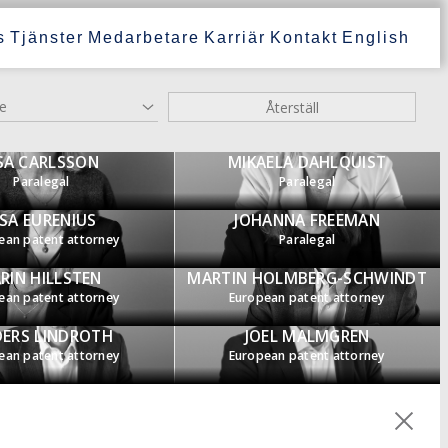
s
Tjänster
Medarbetare
Karriär
Kontakt
English
e
Återställ
SA CARLSSON
MIKAELA DAHLQUIST
Paralegal
Paralegal
ISA EURENIUS
JOHANNA FREEMAN
ean patent attorney
Paralegal
RIN HILLSTEN
MARTIN HOLMBERG-SCHWINDT
ean patent attorney
European patent attorney
ERS LINDROTH
JOEL MALMGREN
ean patent attorney
European patent attorney