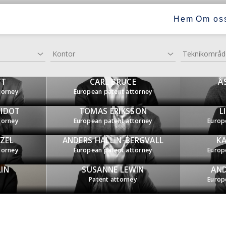
Hem
Om os
Kontor
Teknikområd
TT
CARL BRUCE
Å
torney
European patent attorney
SIDOT
TOMAS ERIKSSON
L
torney
European patent attorney
Europ
ZEL
ANDERS HALLIN-BERGVALL
KA
torney
European patent attorney
Europ
LIN
SUSANNE LEWIN
AND
Patent attorney
Europ